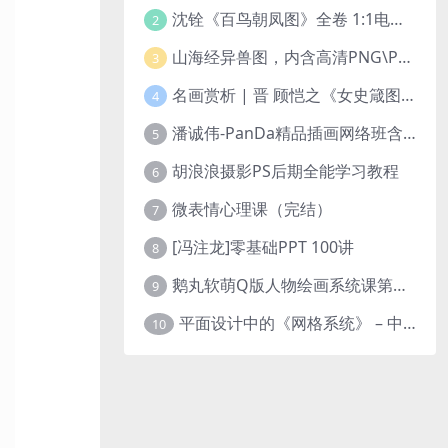
沈铨《百鸟朝凤图》全卷 1:1电子版（ 1.24GB ）
2
山海经异兽图，内含高清PNG\PSD格式文件
3
名画赏析 | 晋 顾恺之《女史箴图》 1:1 电子版（ 2.04GB ）
4
潘诚伟-PanDa精品插画网络班含课件
5
胡浪浪摄影PS后期全能学习教程
6
微表情心理课（完结）
7
[冯注龙]零基础PPT 100讲
8
鹅丸软萌Q版人物绘画系统课第二期
9
平面设计中的《网格系统》 – 中英文双语版 电子书
10