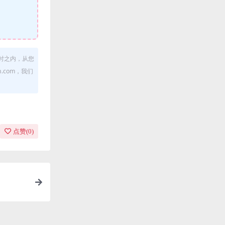
时之内，从您
.com，我们
点赞(
0
)