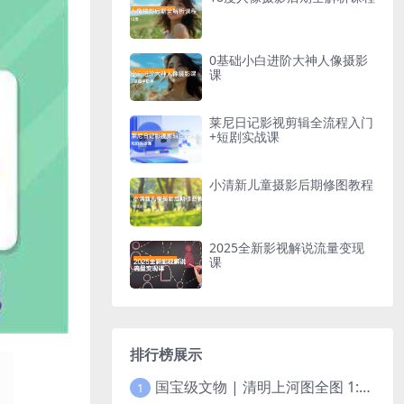
0基础小白进阶大神人像摄影
课
莱尼日记影视剪辑全流程入门
+短剧实战课
小清新儿童摄影后期修图教程
2025全新影视解说流量变现
课
排行榜展示
国宝级文物 | 清明上河图全图 1:1电子版（ 1.85GB ）
1