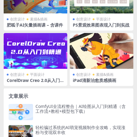
创意设计
素描&插画
创意设计
平面设计
肥呱子AI矢量插画课 – 含课件
PS景观效果图表现入门到实战
创意设计
平面设计
创意设计
素描&插画
CorelDraw Creo 2.0从入门到
iPad清新治愈质感插画
精通
文章展示
ComfyUI全流程整合｜AI绘图从入门到精通（含
工作流+教程+模型包下载）
轻松骗过系统的AI萌宠视频制作全攻略，实现涨
粉与变现双丰收