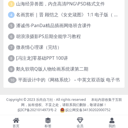
山海经异兽图，内含高清PNG\PSD格式文件
3
名画赏析 | 晋 顾恺之《女史箴图》 1:1 电子版（ 2.04GB ）
4
潘诚伟-PanDa精品插画网络班含课件
5
胡浪浪摄影PS后期全能学习教程
6
微表情心理课（完结）
7
[冯注龙]零基础PPT 100讲
8
鹅丸软萌Q版人物绘画系统课第二期
9
平面设计中的《网格系统》 – 中英文双语版 电子书
10
Copyright © 2023
乐尚自习社
- All rights reserved
本站内容收集于互联
网，如有侵权、不妥之处，请联系我们删除，敬请谅解！
皖ICP备2021014973号-2
皖公网安备34130202000752
首页
标签
会员
我的